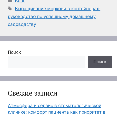
Блог
Метки
Выращивание моркови в контейнерах:
руководство по успешному домашнему
садоводству
Поиск
Поиск
Свежие записи
Атмосфера и сервис в стоматологической
клинике: комфорт пациента как приоритет в