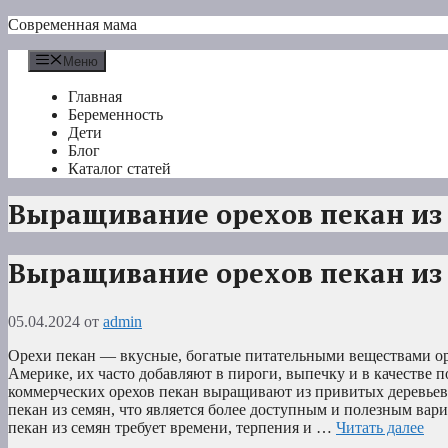
Перейти
Современная мама
к
содержимому
Меню
Главная
Беременность
Дети
Блог
Каталог статей
Выращивание орехов пекан из
Выращивание орехов пекан из
05.04.2024
от
admin
Орехи пекан — вкусные, богатые питательными веществами о
Америке, их часто добавляют в пироги, выпечку и в качестве 
коммерческих орехов пекан выращивают из привитых деревьев
пекан из семян, что является более доступным и полезным ва
пекан из семян требует времени, терпения и …
Читать далее