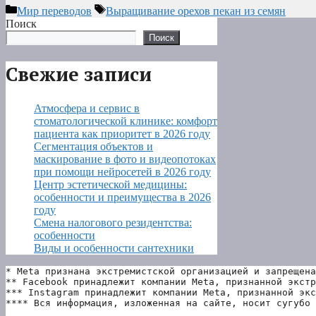
Рубрики
Метки
Мир переводов
Выращивание орехов пекан из семян
Поиск
Поиск
Свежие записи
Атмосфера и сервис в
стоматологической клинике: комфорт
пациента как приоритет в 2026 году
Сегментация объектов и
маскирование в фото и видеопотоках
при помощи нейросетей в 2026 году
Центр эстетической медицины:
особенности и преимущества в 2026
году
Смена налогового резидентства:
особенности
Виды и особенности сантехники
* Meta признана экстремистской организацией и запрещена
** Facebook принадлежит компании Meta, признанной экстр
*** Instagram принадлежит компании Meta, признанной экс
**** Вся информация, изложенная на сайте, носит сугубо 