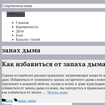
Перейти
Современная мама
к
содержимому
Меню
Главная
Беременность
Дети
Блог
Каталог статей
запах дыма
Как избавиться от запаха дым
Одним из наиболее распространенных загрязняющих веществ в
дым. Избавиться от зловонного запаха сигаретного дыма сложн
прилипает к кожаной мебели, полам и всему в доме курильщик
избавиться от запаха дыма из кожи, вы находитесь в правильном
как избавиться от запаха …
Читать далее
Рубрики
Метки
Блог
запах дыма
Поиск