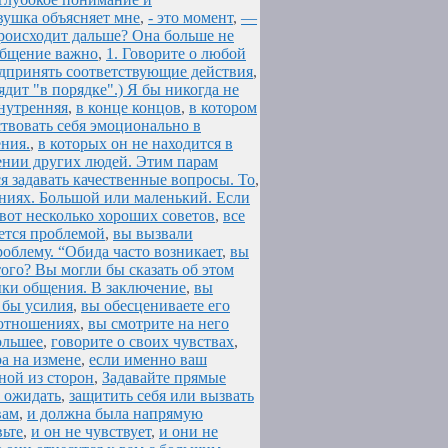
вушка объясняет мне
,
- это момент
,
—
роисходит дальше? Она больше не
 Общение важно
,
1. Говорите о любой
едпринять соответствующие действия
,
ядит "в порядке".) Я бы никогда не
внутренняя
,
в конце концов
,
в котором
ствовать себя эмоционально в
ения.
,
в которых он не находится в
ении других людей. Этим парам
я задавать качественные вопросы. То
,
ниях. Большой или маленький. Если
вот несколько хороших советов
,
все
жется проблемой
,
вы вызвали
облему. “Обида часто возникает
,
вы
того? Вы могли бы сказать об этом
ыки общения. В заключение
,
вы
 бы усилия
,
вы обесцениваете его
в отношениях
,
вы смотрите на него
ольшее
,
говорите о своих чувствах
,
а на измене
,
если именно ваш
ной из сторон
,
Задавайте прямые
ы ожидать
,
защитить себя или вызвать
вам
,
и должна была напрямую
вьте
,
и он не чувствует
,
и они не