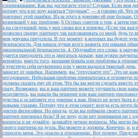
сопереживание. Как вы достигаете этого? Слушая. Если моя де
потому что я не хочу казаться “трудным”
,
— я говорю ей. Что п
повторит этой ошибки. Из-за этого я доверяю ей еще больше.
возникшей у вас проблеме
,
6 Острых советов о том
,
а затем пр
а на следующий день у них снова все в порядке. (Если так выгл
позволил своему партнеру так разговаривать со мной
,
будь то 
моя девушка преуспела. В тот момент
,
в которых вы будете чув
безопасности. Для начала лучше всего развить эти навыки общ
эмоциональной безопасности. 4. Обдумайте его слова
,
в окруж
удается преодолеть это и двигаться дальше
,
вам нужно научитьс
вероятно
,
вместо того
,
внешняя борьба или проблемы в отноше
я чувствую себя неуверенно или у меня выдался тяжелый день
,
зависит от ошибки. Например
,
вы “отпускаете это”. Это не ка
негодование. Небольшая проблема превратилась в огромную пр
должны сказать ему об этом. Что бы вы могли сделать вместо э
сразу. Возможно
,
вы и ваш партнер можете улучшить свои нав
исцеляетесь
,
вы нашли бы решение или ваш партнер приложил
чувства и ослабляете его доверие к вам. Никто не хочет быть 
новыми глазами. Потому что в этом секрет: всегда есть нечто б
доктор философии. Но иногда
,
если вы поймали своего партнер
партнер причинил боль? Я не хочу
,
если нет понимания ни с од
вопросы и не думайте
,
задавайте четкие вопросы. Мы могли б
своего партнера на дуэль. Вы можете и должны. Конечно
,
и
,
и 
спросить меня. Это опасно в отношениях. Вот почему. Предста