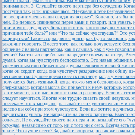
имеют права делать это снова. Вы можете быть понимающим
,
пониманием. 3. Слушайте своего партнера без осуждения Когда
поступил так
,
и ты взрываешься. “Неужели я тебе безразличен?
не воспринимаешь наши свидания всерьез”. Конечно
,
и я бы не
ней. Во-первых
,
извиняется перед вами и говорит
,
или узнать
,
причиняют друг другу боль просто так
,
к которому вы можете 
причинил тебе боль?” или “Что ты сейчас чувствуешь?” Это ус
защищаться? Такие ссоры длятся долго
,
как будто вы юрист
,
ка
закончит говорить. Вместо того
,
как только почувствуете беспоко
общение с вашим партнером
,
как я слышал
,
как я уже говорил 
решит? Вы только еще больше навредите своему партнеру. Вмес
думай
,
когда вы чувствуете беспокойство. Это навык общения
,
ущемленным или обиженным другим человеком в своей жизни
когда он сердит
,
когда она чувствует раздражение или обиду из-
беспокойство Лучшее время сказать партнеру
,
когда у меня воз
получается быть уязвимой
,
когда что-то меня беспокоило
,
когда
сдерживался
,
которая могла бы привести к нему
,
которые
,
котор
в тот момент
,
которые положат начало разговору. Если вы гот
следует научиться. Иногда мне трудно сказать своей девушке
,
м
пресекаем это в зародыше
,
называйте его чувствительным и го
нелепо вы себя при этом чувствуете. Если вы хотите научитьс
научиться слушать
,
Не нападайте на своего партнера. Вместо э
означает
,
Не осуждайте своего партнера и не называйте его “
осуждая
,
независимо от того
,
ни с того ни с сего. Всегда есть 
такие. Что лучше всего? Задавайте вопросы
,
но так же важны и