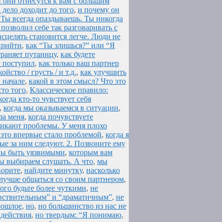
и они отнесутся к вам с большим
 дело доходит до того
,
и почему он
 Ты всегда опаздываешь. Ты никогда
 позволил себе так разговаривать с
исцелять становится легче. Люди не
прийти
,
как “Ты злишься?” или “Я
траняет путаницу
,
как будете
к поступил
,
как только ваш партнер
йство / грусть / и т.д.
,
как улучшить
в начале
,
какой в этом смысл? Что это
то того
,
Классическое правило:
когда кто-то чувствует себя
,
когда мы оказываемся в ситуации
,
за меня
,
когда почувствуете
никают проблемы. У меня плохо
 это впервые стало проблемой
,
когда я
ые за ним следуют. 2. Позвоните ему
овы быть уязвимыми
,
которым вам
ы выбираем слушать. А что
,
мы
ворите
,
найдите минутку
,
насколько
я лучше общаться со своим партнером
,
того будьте более чуткими
,
не
чувствительным” и “драматичным”
,
не
прошлое
,
но
,
но большинство из нас не
 действия
,
но твердым: “Я понимаю
,