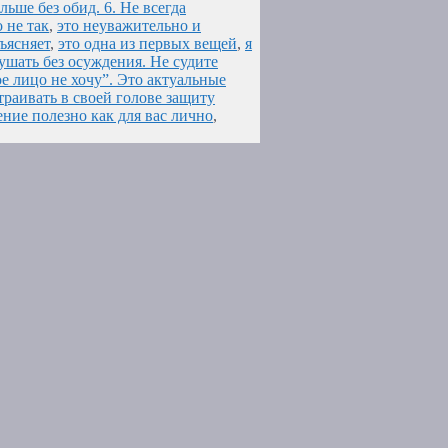
ьше без обид. 6. Не всегда
о не так
,
это неуважительно и
ъясняет
,
это одна из первых вещей
,
я
ушать без осуждения. Не судите
ое лицо не хочу”. Это актуальные
траивать в своей голове защиту
ние полезно как для вас лично
,