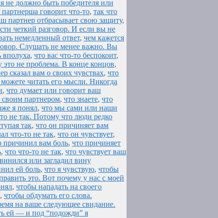
ия не должно быть победителя или
я партнерша говорит что-то
,
так что
аш партнер отбрасывает свою защиту
,
сти четкий разговор. И если вы не
авать немедленный ответ
,
чем кажется
говор. Слушать не менее важно. Вы
ь вполуха
,
что вас что-то беспокоит
,
у это не проблема. В конце концов
,
ер сказал вам о своих чувствах
,
что
 можете читать его мысли. Никогда
и
,
что думает или говорит ваш
о своим партнером
,
что знаете
,
что
зже я понял
,
что мы сами или наши
то не так. Потому что люди редко
тупая так
,
что он причиняет вам
ал что-то не так
,
что он чувствует
,
о причинил вам боль
,
что причиняет
ь
,
что что-то не так
,
что чувствует ваш
звинился или загладил вину
инил ей боль
,
что я чувствую
,
чтобы
править это. Вот почему у нас с моей
онял
,
чтобы нападать на своего
,
чтобы обдумать его слова.
емя на ваше следующее свидание.
ть ей — и под “подожди” я