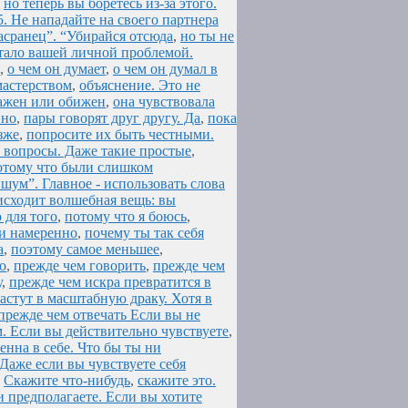
,
но теперь вы боретесь из-за этого.
5. Не нападайте на своего партнера
засранец”. “Убирайся отсюда
,
но ты не
стало вашей личной проблемой.
,
о чем он думает
,
о чем он думал в
мастерством
,
объяснение. Это не
ражен или обижен
,
она чувствовала
вно
,
пары говорят друг другу. Да
,
пока
зже
,
попросите их быть честными.
 вопросы. Даже такие простые
,
отому что были слишком
шум”. Главное - использовать слова
исходит волшебная вещь: вы
 для того
,
потому что я боюсь
,
ли намеренно
,
почему ты так себя
а
,
поэтому самое меньшее
,
о
,
прежде чем говорить
,
прежде чем
у
,
прежде чем искра превратится в
астут в масштабную драку. Хотя в
прежде чем отвечать Если вы не
. Если вы действительно чувствуете
,
енна в себе. Что бы ты ни
. Даже если вы чувствуете себя
,
Скажите что-нибудь
,
скажите это.
 предполагаете. Если вы хотите