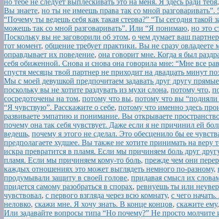
но тебе не следует выплескивать это на меня. Я здесь ради тебя
Вы знаете
,
но ты не имеешь права так со мной разговаривать”. 
“Почему ты ведешь себя как такая стерва?” “Ты сегодня такой 
можешь так со мной разговаривать”. Или “Я понимаю
,
но это 
Поскольку вы не заговорили об этом
,
о чем думает ваш партнер
тот момент
,
общение требует практики. Вы не сразу овладеете 
оправдывает их поведение
,
она говорит мне. Когда я был разд
себя обиженной. Снова и снова она говорила мне: “Мне все ра
спустя месяцы твой партнер не приходит на двадцать минут по
Мы с моей девушкой предпочитаем задавать друг другу прямые
поскольку вы не хотите раздувать из мухи слона
,
потому что
,
п
сосредоточены на том
,
потому что вы
,
потому что вы “подняли 
“Я чувствую”. Расскажите о себе
,
потому что именно здесь про
развиваете эмпатию и понимание. Вы открываете пространство
почему она так себя чувствует. Даже если я не причинил ей бо
ведешь
,
почему я этого не сделал. Это обесценило бы ее чувств
предполагаете худшее. Вы также не хотите принимать на веру т
искра превратится в пламя. Если мы причиняем боль друг друг
пламя. Если мы причиняем кому-то боль
,
прежде чем они перер
каждых отношениях это может выглядеть немного по-разному
,
продумывали защиту в своей голове
,
придавая смысл их словам
придется самому разобраться в спорах
,
ревнуешь ты или неувер
чувствовал
,
с первого взгляда через всю комнату
,
с чего начать
неловко
,
скажи мне. Я хочу знать. В конце концов
,
скажите ему
Или задавайте вопросы типа “Но почему?” Не просто молчите и