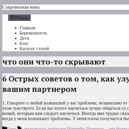
Перейти
Современная мама
к
содержимому
Меню
Главная
Беременность
Дети
Блог
Каталог статей
что они что-то скрывают
6 Острых советов о том, как у
вашим партнером
1. Говорите о любой возникшей у вас проблеме, независимо от 
этом чувствуете. Если вы хотите научиться лучше общаться со 
вещей, которым вам следует научиться. Иногда мне трудно сказа
когда у меня возникают проблемы. У меня плохо получается б
Рубрики
Метки
Блог
- поделилась психолог Чармейн Джекман
,
- это боле