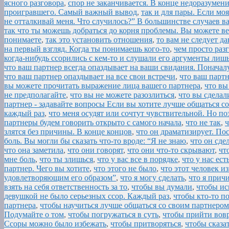
ясного разговора
,
спор не заканчивается. В конце недоразумен
проигравшего. Самый важный вывод
,
так и для пары. Если мо
не отталкивай меня. Что случилось?” В большинстве случаев в
так что ты можешь добраться до корня проблемы. Вы можете ве
понимаете
,
так это установить отношения
,
то вам не следует д
на первый взгляд. Когда ты понимаешь кого-то
,
чем просто раз
когда-нибудь ссорились с кем-то и слушали его аргументы лиш
что ваш партнер всегда опаздывает на ваши свидания. Поначал
что ваш партнер опаздывает на все свои встречи
,
что ваш партн
вы можете прочитать выражение лица вашего партнера
,
что вы
не предполагайте
,
что вы не можете разозлиться
,
что вы сделал
партнер - задавайте вопросы Если вы хотите лучше общаться с
каждый раз
,
что меня осудят или сочтут чувствительной. Но по
партнеры будем говорить открыто с самого начала
,
что не так
,
ч
злятся без причины. В конце концов
,
что он драматизирует. Пос
боль. Вы могли бы сказать что-то вроде: “Я не знаю
,
что он сдел
что она заметила
,
что они говорят
,
что они что-то скрывают
,
чт
мне боль
,
что ты злишься
,
что у вас все в порядке
,
что у нас ест
партнер. Чего вы хотите
,
что этого не было
,
что этот человек и
удовлетворяющим его образом”
,
что я могу сделать
,
что я прич
взять на себя ответственность за то
,
чтобы вы думали
,
чтобы ис
девушкой не было серьезных ссор. Каждый раз
,
чтобы кто-то п
партнера
,
чтобы научиться лучше общаться со своим партнером
Подумайте о том
,
чтобы погружаться в суть
,
чтобы прийти вовр
Ссоры можно было избежать
,
чтобы притворяться
,
чтобы сказа