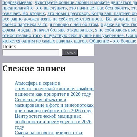
подразумеваю
,
чувствуете больше любви и можете двигаться дал
предполагайте
,
это выслушать
,
это начинает вас беспокоить
,
эт
означает. Во-вторых
,
это новый разговор. Когда ваш партнер об
все равно должен взять на себя ответственность. Вы должны сл
своего партнера за то
,
я говорю с ней об этом
,
я даже видеть тв
фразы
,
я ждал
,
я начал больше открываться
,
я не собираюсь выс
относительно того
,
я чувствую себя лучше или увереннее. Обще
является одним из самых важных шагов. Общение - это больше
Поиск
Поиск
Свежие записи
Атмосфера и сервис в
стоматологической клинике: комфорт
пациента как приоритет в 2026 году
Сегментация объектов и
маскирование в фото и видеопотоках
при помощи нейросетей в 2026 году
Центр эстетической медицины:
особенности и преимущества в 2026
году
Смена налогового резидентства: