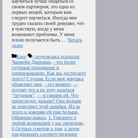
научиться лучше общаться со
своим партнером, это одна из
первых вещей, которым вам
следует научиться. Иногда мне
трудно сказать своей девушке, что
я чувствую, когда у меня
возникают проблемы. У меня
плохо получается быть …
Читать
далее
Рубрики
Метки
Блог
- поделилась психолог
Чармейн Джекман
,
- это более
глубокое понимание и
сопереживание. Как вы достигаете
этого? Слушая. Если моя девушка
объясняет мне
,
- это момент
,
—
потому что я не хочу казаться
“трудным”
,
— я говорю ей. Что
происходит дальше? Она больше
не повторит этой ошибки. Из-за
этого я доверяю ей еще больше.
Общение важно
,
1. Говорите о
любой возникшей у вас проблеме
,
6 Острых советов о том
,
а затем
предпринять соответствующие