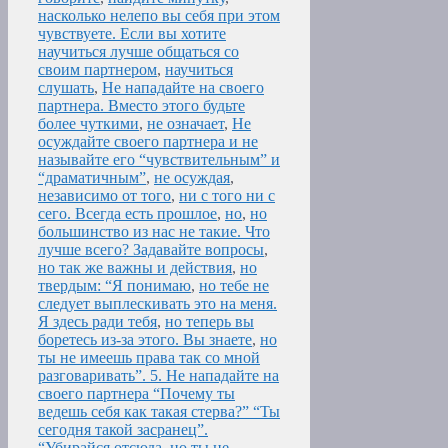
насколько нелепо вы себя при этом
чувствуете. Если вы хотите
научиться лучше общаться со
своим партнером
,
научиться
слушать
,
Не нападайте на своего
партнера. Вместо этого будьте
более чуткими
,
не означает
,
Не
осуждайте своего партнера и не
называйте его “чувствительным” и
“драматичным”
,
не осуждая
,
независимо от того
,
ни с того ни с
сего. Всегда есть прошлое
,
но
,
но
большинство из нас не такие. Что
лучше всего? Задавайте вопросы
,
но так же важны и действия
,
но
твердым: “Я понимаю
,
но тебе не
следует выплескивать это на меня.
Я здесь ради тебя
,
но теперь вы
боретесь из-за этого. Вы знаете
,
но
ты не имеешь права так со мной
разговаривать”. 5. Не нападайте на
своего партнера “Почему ты
ведешь себя как такая стерва?” “Ты
сегодня такой засранец”.
“Убирайся отсюда
,
но ты не