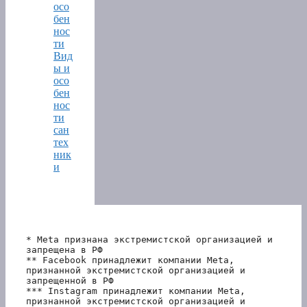
осо
бен
нос
ти
Вид
ы и
осо
бен
нос
ти
сан
тех
ник
и
* Meta признана экстремистской организацией и 
запрещена в РФ
** Facebook принадлежит компании Meta, 
признанной экстремистской организацией и 
запрещенной в РФ
*** Instagram принадлежит компании Meta, 
признанной экстремистской организацией и 