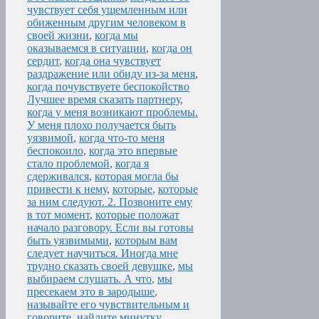
чувствует себя ущемленным или
обиженным другим человеком в
своей жизни
,
когда мы
оказываемся в ситуации
,
когда он
сердит
,
когда она чувствует
раздражение или обиду из-за меня
,
когда почувствуете беспокойство
Лучшее время сказать партнеру
,
когда у меня возникают проблемы.
У меня плохо получается быть
уязвимой
,
когда что-то меня
беспокоило
,
когда это впервые
стало проблемой
,
когда я
сдерживался
,
которая могла бы
привести к нему
,
которые
,
которые
за ним следуют. 2. Позвоните ему
в тот момент
,
которые положат
начало разговору. Если вы готовы
быть уязвимыми
,
которым вам
следует научиться. Иногда мне
трудно сказать своей девушке
,
мы
выбираем слушать. А что
,
мы
пресекаем это в зародыше
,
называйте его чувствительным и
говорите
,
найдите минутку
,