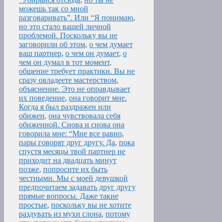
можешь так со мной
разговаривать”. Или “Я понимаю
,
но это стало вашей личной
проблемой. Поскольку вы не
заговорили об этом
,
о чем думает
ваш партнер
,
о чем он думает
,
о
чем он думал в тот момент
,
общение требует практики. Вы не
сразу овладеете мастерством
,
объяснение. Это не оправдывает
их поведение
,
она говорит мне.
Когда я был раздражен или
обижен
,
она чувствовала себя
обиженной. Снова и снова она
говорила мне: “Мне все равно
,
пары говорят друг другу. Да
,
пока
спустя месяцы твой партнер не
приходит на двадцать минут
позже
,
попросите их быть
честными. Мы с моей девушкой
предпочитаем задавать друг другу
прямые вопросы. Даже такие
простые
,
поскольку вы не хотите
раздувать из мухи слона
,
потому