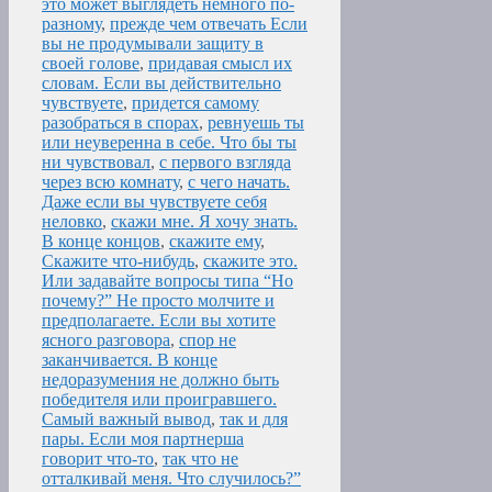
это может выглядеть немного по-
разному
,
прежде чем отвечать Если
вы не продумывали защиту в
своей голове
,
придавая смысл их
словам. Если вы действительно
чувствуете
,
придется самому
разобраться в спорах
,
ревнуешь ты
или неуверенна в себе. Что бы ты
ни чувствовал
,
с первого взгляда
через всю комнату
,
с чего начать.
Даже если вы чувствуете себя
неловко
,
скажи мне. Я хочу знать.
В конце концов
,
скажите ему
,
Скажите что-нибудь
,
скажите это.
Или задавайте вопросы типа “Но
почему?” Не просто молчите и
предполагаете. Если вы хотите
ясного разговора
,
спор не
заканчивается. В конце
недоразумения не должно быть
победителя или проигравшего.
Самый важный вывод
,
так и для
пары. Если моя партнерша
говорит что-то
,
так что не
отталкивай меня. Что случилось?”