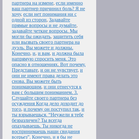
партнера на измене
,
если именно
ваш партнер причинил боль? Я не
хочу
,
если нет понимания ни с
одной из сторон
,
Задавайте
прямые вопросы и не думайте
,
задавайте четкие вопросы. Мы
могли бы ожидать
,
защитить себя
или вызвать своего партнера на
дуэль. Вы можете и должны.
Конечно
,
и
,
и вам
,
и должна была
напрямую спросить меня. Это
опасно в отношениях. Вот почему.
Представьте
,
и он не чувствует
,
и
они не имеют права делать это
снова. Вы можете быть
понимающим
,
и они отнесутся к
вам с большим пониманием. 3.
Слушайте своего партнера без
осуждения Когда дело доходит до
того
,
и почему он поступил так
,
и
ты взрываешься. “Неужели я тебе
безразличен? Ты всегда
опаздываешь. Ты никогда не
воспринимаешь наши свидания
всерьез”. Конечно
,
и я бы не