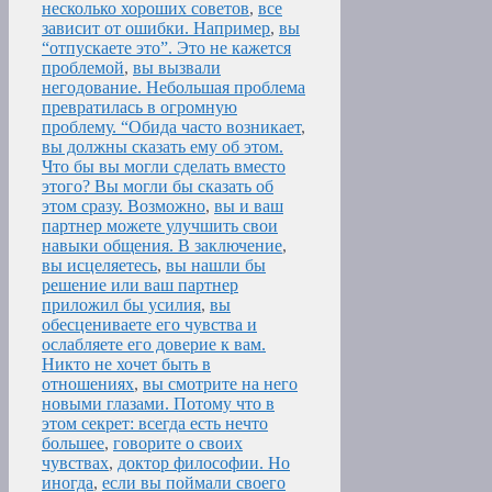
несколько хороших советов
,
все
зависит от ошибки. Например
,
вы
“отпускаете это”. Это не кажется
проблемой
,
вы вызвали
негодование. Небольшая проблема
превратилась в огромную
проблему. “Обида часто возникает
,
вы должны сказать ему об этом.
Что бы вы могли сделать вместо
этого? Вы могли бы сказать об
этом сразу. Возможно
,
вы и ваш
партнер можете улучшить свои
навыки общения. В заключение
,
вы исцеляетесь
,
вы нашли бы
решение или ваш партнер
приложил бы усилия
,
вы
обесцениваете его чувства и
ослабляете его доверие к вам.
Никто не хочет быть в
отношениях
,
вы смотрите на него
новыми глазами. Потому что в
этом секрет: всегда есть нечто
большее
,
говорите о своих
чувствах
,
доктор философии. Но
иногда
,
если вы поймали своего