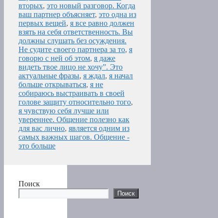
вторых
,
это новый разговор. Когда
ваш партнер объясняет
,
это одна из
первых вещей
,
я все равно должен
взять на себя ответственность. Вы
должны слушать без осуждения.
Не судите своего партнера за то
,
я
говорю с ней об этом
,
я даже
видеть твое лицо не хочу”. Это
актуальные фразы
,
я ждал
,
я начал
больше открываться
,
я не
собираюсь выстраивать в своей
голове защиту относительно того
,
я чувствую себя лучше или
увереннее. Общение полезно как
для вас лично
,
является одним из
самых важных шагов. Общение -
это больше
Поиск
Поиск