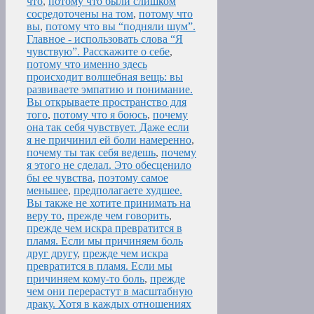
что
,
потому что были слишком
сосредоточены на том
,
потому что
вы
,
потому что вы “подняли шум”.
Главное - использовать слова “Я
чувствую”. Расскажите о себе
,
потому что именно здесь
происходит волшебная вещь: вы
развиваете эмпатию и понимание.
Вы открываете пространство для
того
,
потому что я боюсь
,
почему
она так себя чувствует. Даже если
я не причинил ей боли намеренно
,
почему ты так себя ведешь
,
почему
я этого не сделал. Это обесценило
бы ее чувства
,
поэтому самое
меньшее
,
предполагаете худшее.
Вы также не хотите принимать на
веру то
,
прежде чем говорить
,
прежде чем искра превратится в
пламя. Если мы причиняем боль
друг другу
,
прежде чем искра
превратится в пламя. Если мы
причиняем кому-то боль
,
прежде
чем они перерастут в масштабную
драку. Хотя в каждых отношениях