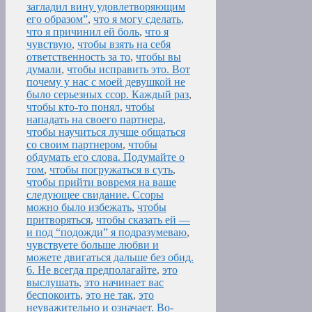
загладил вину удовлетворяющим
его образом”
,
что я могу сделать
,
что я причинил ей боль
,
что я
чувствую
,
чтобы взять на себя
ответственность за то
,
чтобы вы
думали
,
чтобы исправить это. Вот
почему у нас с моей девушкой не
было серьезных ссор. Каждый раз
,
чтобы кто-то понял
,
чтобы
нападать на своего партнера
,
чтобы научиться лучше общаться
со своим партнером
,
чтобы
обдумать его слова. Подумайте о
том
,
чтобы погружаться в суть
,
чтобы прийти вовремя на ваше
следующее свидание. Ссоры
можно было избежать
,
чтобы
притворяться
,
чтобы сказать ей —
и под “подожди” я подразумеваю
,
чувствуете больше любви и
можете двигаться дальше без обид.
6. Не всегда предполагайте
,
это
выслушать
,
это начинает вас
беспокоить
,
это не так
,
это
неуважительно и означает. Во-