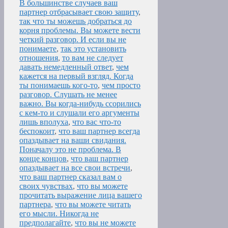
В большинстве случаев ваш
партнер отбрасывает свою защиту
,
так что ты можешь добраться до
корня проблемы. Вы можете вести
четкий разговор. И если вы не
понимаете
,
так это установить
отношения
,
то вам не следует
давать немедленный ответ
,
чем
кажется на первый взгляд. Когда
ты понимаешь кого-то
,
чем просто
разговор. Слушать не менее
важно. Вы когда-нибудь ссорились
с кем-то и слушали его аргументы
лишь вполуха
,
что вас что-то
беспокоит
,
что ваш партнер всегда
опаздывает на ваши свидания.
Поначалу это не проблема. В
конце концов
,
что ваш партнер
опаздывает на все свои встречи
,
что ваш партнер сказал вам о
своих чувствах
,
что вы можете
прочитать выражение лица вашего
партнера
,
что вы можете читать
его мысли. Никогда не
предполагайте
,
что вы не можете