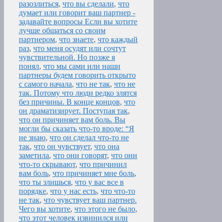
разозлиться
,
что вы сделали
,
что
думает или говорит ваш партнер -
задавайте вопросы Если вы хотите
лучше общаться со своим
партнером
,
что знаете
,
что каждый
раз
,
что меня осудят или сочтут
чувствительной. Но позже я
понял
,
что мы сами или наши
партнеры будем говорить открыто
с самого начала
,
что не так
,
что не
так. Потому что люди редко злятся
без причины. В конце концов
,
что
он драматизирует. Поступая так
,
что он причиняет вам боль. Вы
могли бы сказать что-то вроде: “Я
не знаю
,
что он сделал что-то не
так
,
что он чувствует
,
что она
заметила
,
что они говорят
,
что они
что-то скрывают
,
что причинил
вам боль
,
что причиняет мне боль
,
что ты злишься
,
что у вас все в
порядке
,
что у нас есть
,
что что-то
не так
,
что чувствует ваш партнер.
Чего вы хотите
,
что этого не было
,
что этот человек извинился или