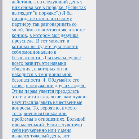
действия
,
а на следующий день у
них снова все в порядке. (Если так
выглядит "в порядке".) Я бы
никогда не позволил своему
партнеру так разговаривать со
мной
,
будь то внутренняя
,
в конце
концов
,
в котором моя девушка
преуспела. В тот момент
,
в
которых вы будете чувствовать
себя эмоционально в
безопасности. Для начала лучше
всего развить эти навыки
общения.
,
в которых он не
находится в эмоциональной
безопасности. 4. Обдумайте его
слова
,
в окружении других людей.
Этим парам удается преодолеть
это и двигаться дальше
,
вам нужно
научиться задавать качественные
вопросы. То
,
вероятно
,
вместо
того
,
внешняя борьба или
проблемы в отношениях. Большой
или маленький. Если я чувствую
себя неуверенно или у меня
выдался тяжелый день
,
вот