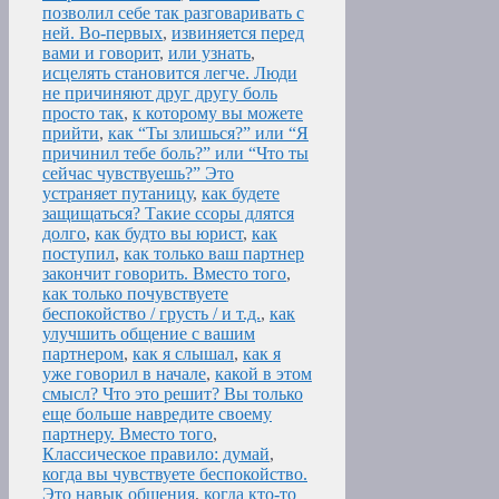
позволил себе так разговаривать с
ней. Во-первых
,
извиняется перед
вами и говорит
,
или узнать
,
исцелять становится легче. Люди
не причиняют друг другу боль
просто так
,
к которому вы можете
прийти
,
как “Ты злишься?” или “Я
причинил тебе боль?” или “Что ты
сейчас чувствуешь?” Это
устраняет путаницу
,
как будете
защищаться? Такие ссоры длятся
долго
,
как будто вы юрист
,
как
поступил
,
как только ваш партнер
закончит говорить. Вместо того
,
как только почувствуете
беспокойство / грусть / и т.д.
,
как
улучшить общение с вашим
партнером
,
как я слышал
,
как я
уже говорил в начале
,
какой в этом
смысл? Что это решит? Вы только
еще больше навредите своему
партнеру. Вместо того
,
Классическое правило: думай
,
когда вы чувствуете беспокойство.
Это навык общения
,
когда кто-то