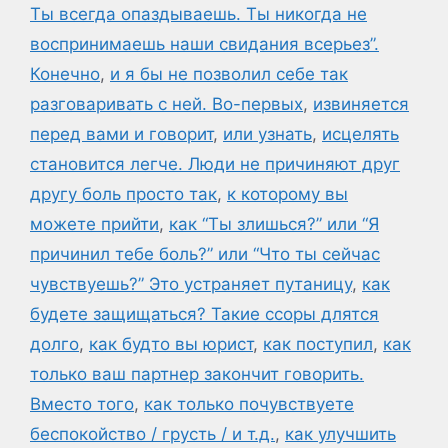
Ты всегда опаздываешь. Ты никогда не
воспринимаешь наши свидания всерьез”.
Конечно
,
и я бы не позволил себе так
разговаривать с ней. Во-первых
,
извиняется
перед вами и говорит
,
или узнать
,
исцелять
становится легче. Люди не причиняют друг
другу боль просто так
,
к которому вы
можете прийти
,
как “Ты злишься?” или “Я
причинил тебе боль?” или “Что ты сейчас
чувствуешь?” Это устраняет путаницу
,
как
будете защищаться? Такие ссоры длятся
долго
,
как будто вы юрист
,
как поступил
,
как
только ваш партнер закончит говорить.
Вместо того
,
как только почувствуете
беспокойство / грусть / и т.д.
,
как улучшить