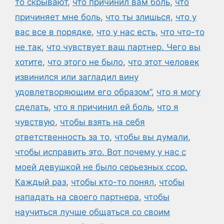
то скрывают
,
что причинил вам боль
,
что
причиняет мне боль
,
что ты злишься
,
что у
вас все в порядке
,
что у нас есть
,
что что-то
не так
,
что чувствует ваш партнер. Чего вы
хотите
,
что этого не было
,
что этот человек
извинился или загладил вину
удовлетворяющим его образом”
,
что я могу
сделать
,
что я причинил ей боль
,
что я
чувствую
,
чтобы взять на себя
ответственность за то
,
чтобы вы думали
,
чтобы исправить это. Вот почему у нас с
моей девушкой не было серьезных ссор.
Каждый раз
,
чтобы кто-то понял
,
чтобы
нападать на своего партнера
,
чтобы
научиться лучше общаться со своим