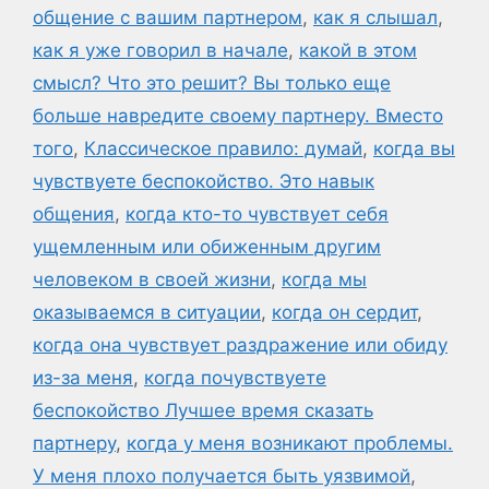
общение с вашим партнером
,
как я слышал
,
как я уже говорил в начале
,
какой в этом
смысл? Что это решит? Вы только еще
больше навредите своему партнеру. Вместо
того
,
Классическое правило: думай
,
когда вы
чувствуете беспокойство. Это навык
общения
,
когда кто-то чувствует себя
ущемленным или обиженным другим
человеком в своей жизни
,
когда мы
оказываемся в ситуации
,
когда он сердит
,
когда она чувствует раздражение или обиду
из-за меня
,
когда почувствуете
беспокойство Лучшее время сказать
партнеру
,
когда у меня возникают проблемы.
У меня плохо получается быть уязвимой
,