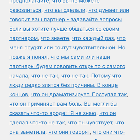
предполагайте
,
что вы не можете
разозлиться
,
что вы сделали
,
что думает или
говорит ваш партнер - задавайте вопросы
Если вы хотите лучше общаться со своим
партнером
,
что знаете
,
что каждый раз
,
что
меня осудят или сочтут чувствительной. Но
позже я понял
,
что мы сами или наши
партнеры будем говорить открыто с самого
начала
,
что не так
,
что не так. Потому что
люди редко злятся без причины. В конце
концов
,
что он драматизирует. Поступая так
,
что он причиняет вам боль. Вы могли бы
сказать что-то вроде: “Я не знаю
,
что он
сделал что-то не так
,
что он чувствует
,
что
она заметила
,
что они говорят
,
что они что-