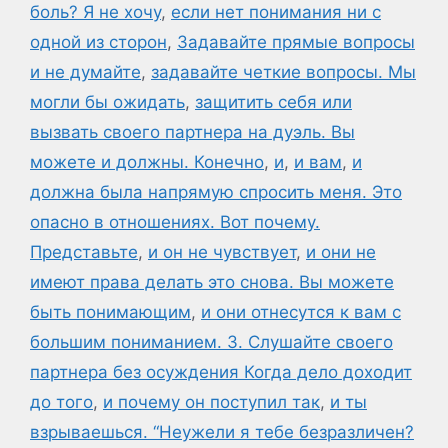
боль? Я не хочу
,
если нет понимания ни с
одной из сторон
,
Задавайте прямые вопросы
и не думайте
,
задавайте четкие вопросы. Мы
могли бы ожидать
,
защитить себя или
вызвать своего партнера на дуэль. Вы
можете и должны. Конечно
,
и
,
и вам
,
и
должна была напрямую спросить меня. Это
опасно в отношениях. Вот почему.
Представьте
,
и он не чувствует
,
и они не
имеют права делать это снова. Вы можете
быть понимающим
,
и они отнесутся к вам с
большим пониманием. 3. Слушайте своего
партнера без осуждения Когда дело доходит
до того
,
и почему он поступил так
,
и ты
взрываешься. “Неужели я тебе безразличен?