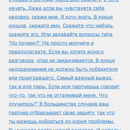
начать. Даже если вы чувствуете себя
неловко
,
скажи мне. Я хочу знать. В конце
концов
,
скажите ему
,
Скажите что-нибудь
,
скажите это. Или задавайте вопросы типа
“Но почему?” Не просто молчите и
предполагаете. Если вы хотите ясного
разговора
,
спор не заканчивается. В конце
недоразумения не должно быть победителя
или проигравшего. Самый важный вывод
,
так и для пары. Если моя партнерша говорит
что-то
,
так что не отталкивай меня. Что
случилось?” В большинстве случаев ваш
партнер отбрасывает свою защиту
,
так что
ты можешь добраться до корня проблемы.