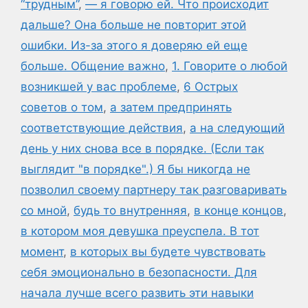
“трудным”
,
— я говорю ей. Что происходит
дальше? Она больше не повторит этой
ошибки. Из-за этого я доверяю ей еще
больше. Общение важно
,
1. Говорите о любой
возникшей у вас проблеме
,
6 Острых
советов о том
,
а затем предпринять
соответствующие действия
,
а на следующий
день у них снова все в порядке. (Если так
выглядит "в порядке".) Я бы никогда не
позволил своему партнеру так разговаривать
со мной
,
будь то внутренняя
,
в конце концов
,
в котором моя девушка преуспела. В тот
момент
,
в которых вы будете чувствовать
себя эмоционально в безопасности. Для
начала лучше всего развить эти навыки