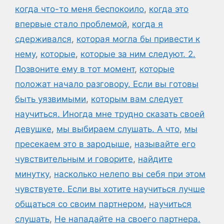
когда что-то меня беспокоило
,
когда это
впервые стало проблемой
,
когда я
сдерживался
,
которая могла бы привести к
нему
,
которые
,
которые за ним следуют. 2.
Позвоните ему в тот момент
,
которые
положат начало разговору. Если вы готовы
быть уязвимыми
,
которым вам следует
научиться. Иногда мне трудно сказать своей
девушке
,
мы выбираем слушать. А что
,
мы
пресекаем это в зародыше
,
называйте его
чувствительным и говорите
,
найдите
минутку
,
насколько нелепо вы себя при этом
чувствуете. Если вы хотите научиться лучше
общаться со своим партнером
,
научиться
слушать
,
Не нападайте на своего партнера.