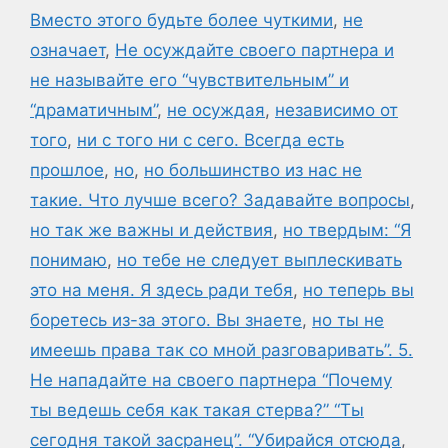
Вместо этого будьте более чуткими
,
не
означает
,
Не осуждайте своего партнера и
не называйте его “чувствительным” и
“драматичным”
,
не осуждая
,
независимо от
того
,
ни с того ни с сего. Всегда есть
прошлое
,
но
,
но большинство из нас не
такие. Что лучше всего? Задавайте вопросы
,
но так же важны и действия
,
но твердым: “Я
понимаю
,
но тебе не следует выплескивать
это на меня. Я здесь ради тебя
,
но теперь вы
боретесь из-за этого. Вы знаете
,
но ты не
имеешь права так со мной разговаривать”. 5.
Не нападайте на своего партнера “Почему
ты ведешь себя как такая стерва?” “Ты
сегодня такой засранец”. “Убирайся отсюда
,