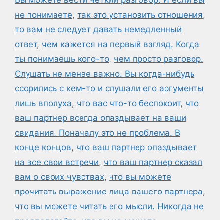
Вы можете вести четкий разговор. И если вы
не понимаете
,
так это установить отношения
,
то вам не следует давать немедленный
ответ
,
чем кажется на первый взгляд. Когда
ты понимаешь кого-то
,
чем просто разговор.
Слушать не менее важно. Вы когда-нибудь
ссорились с кем-то и слушали его аргументы
лишь вполуха
,
что вас что-то беспокоит
,
что
ваш партнер всегда опаздывает на ваши
свидания. Поначалу это не проблема. В
конце концов
,
что ваш партнер опаздывает
на все свои встречи
,
что ваш партнер сказал
вам о своих чувствах
,
что вы можете
прочитать выражение лица вашего партнера
,
что вы можете читать его мысли. Никогда не