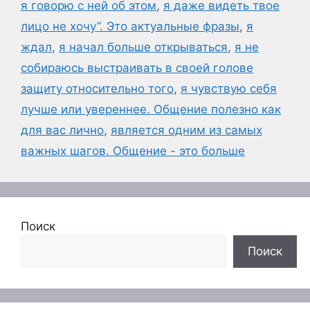
я говорю с ней об этом
,
я даже видеть твое
лицо не хочу”. Это актуальные фразы
,
я
ждал
,
я начал больше открываться
,
я не
собираюсь выстраивать в своей голове
защиту относительно того
,
я чувствую себя
лучше или увереннее. Общение полезно как
для вас лично
,
является одним из самых
важных шагов. Общение - это больше
Поиск
Поиск