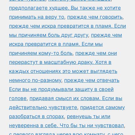
предполагаете худшее. Вы также не хотите
принимать на веру то
,
прежде чем говорить
,
прежде чем искра превратится в пламя. Если
мы причиняем боль друг другу
,
прежде чем
искра превратится в пламя. Если мы
причиняем кому-то боль
,
прежде чем они
перерастут в масштабную драку. Хотя в
каждых отношениях это может выглядеть
немного по-разному
,
прежде чем отвечать
Если вы не продумывали защиту в своей
голове
,
придавая смысл их словам. Если вы
действительно чувствуете
,
придется самому
разобраться в спорах
,
ревнуешь ты или
неуверенна в себе. Что бы ты ни чувствовал
,
с первого взгляда через всю комнату
,
с чего