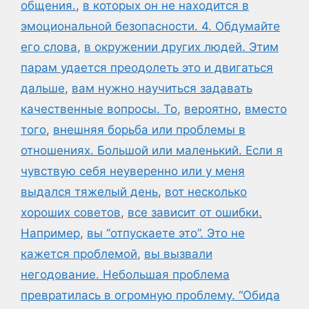
общения.
,
в которых он не находится в
эмоциональной безопасности. 4. Обдумайте
его слова
,
в окружении других людей. Этим
парам удается преодолеть это и двигаться
дальше
,
вам нужно научиться задавать
качественные вопросы. То
,
вероятно
,
вместо
того
,
внешняя борьба или проблемы в
отношениях. Большой или маленький. Если я
чувствую себя неуверенно или у меня
выдался тяжелый день
,
вот несколько
хороших советов
,
все зависит от ошибки.
Например
,
вы “отпускаете это”. Это не
кажется проблемой
,
вы вызвали
негодование. Небольшая проблема
превратилась в огромную проблему. “Обида