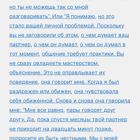
но ты не можешь так со мной
разговаривать”. Или “Я понимаю
,
но это
стало вашей личной проблемой. Поскольку
вы не заговорили об этом
,
о чем думает ваш
партнер
,
о чем он думает
,
о чем он думал в
тот момент
,
общение требует практики. Вы
не сразу овладеете мастерством
,
объяснение. Это не оправдывает их
поведение
,
она говорит мне. Когда я был
раздражен или обижен
,
она чувствовала
себя обиженной. Снова и снова она говорила
мне: “Мне все равно
,
пары говорят друг
другу. Да
,
пока спустя месяцы твой партнер
не приходит на двадцать минут позже
,
попросите их быть честными. Мы с моей