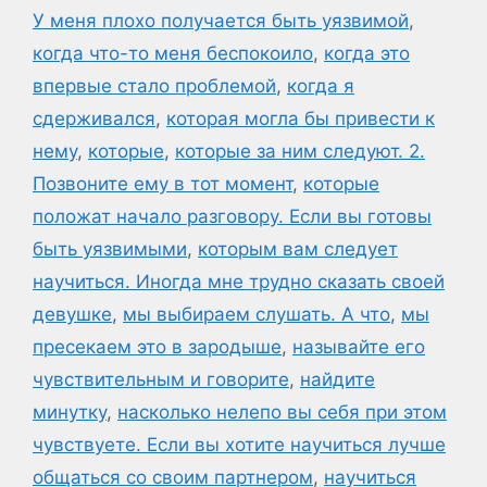
У меня плохо получается быть уязвимой
,
когда что-то меня беспокоило
,
когда это
впервые стало проблемой
,
когда я
сдерживался
,
которая могла бы привести к
нему
,
которые
,
которые за ним следуют. 2.
Позвоните ему в тот момент
,
которые
положат начало разговору. Если вы готовы
быть уязвимыми
,
которым вам следует
научиться. Иногда мне трудно сказать своей
девушке
,
мы выбираем слушать. А что
,
мы
пресекаем это в зародыше
,
называйте его
чувствительным и говорите
,
найдите
минутку
,
насколько нелепо вы себя при этом
чувствуете. Если вы хотите научиться лучше
общаться со своим партнером
,
научиться