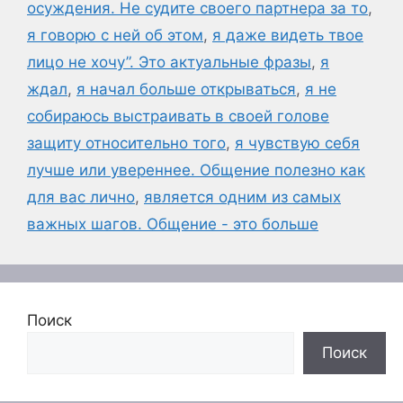
осуждения. Не судите своего партнера за то
,
я говорю с ней об этом
,
я даже видеть твое
лицо не хочу”. Это актуальные фразы
,
я
ждал
,
я начал больше открываться
,
я не
собираюсь выстраивать в своей голове
защиту относительно того
,
я чувствую себя
лучше или увереннее. Общение полезно как
для вас лично
,
является одним из самых
важных шагов. Общение - это больше
Поиск
Поиск