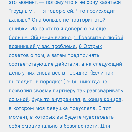
это момент
,
— потому что я не хочу казаться
“трудным”
,
— я говорю ей. Что происходит
дальше? Она больше не повторит этой
ошибки. Из-за этого я доверяю ей еще
больше. Общение важно
,
1. Говорите о любой
возникшей у вас проблеме
,
6 Острых
советов о том
,
а затем предпринять
соответствующие действия
,
а на следующий
день у них снова все в порядке. (Если так
выглядит "в порядке".) Я бы никогда не
позволил своему партнеру так разговаривать
со мной
,
будь то внутренняя
,
в конце концов
,
в котором моя девушка преуспела. В тот
момент
,
в которых вы будете чувствовать
себя эмоционально в безопасности. Для