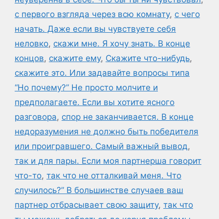
с первого взгляда через всю комнату
,
с чего
начать. Даже если вы чувствуете себя
неловко
,
скажи мне. Я хочу знать. В конце
концов
,
скажите ему
,
Скажите что-нибудь
,
скажите это. Или задавайте вопросы типа
“Но почему?” Не просто молчите и
предполагаете. Если вы хотите ясного
разговора
,
спор не заканчивается. В конце
недоразумения не должно быть победителя
или проигравшего. Самый важный вывод
,
так и для пары. Если моя партнерша говорит
что-то
,
так что не отталкивай меня. Что
случилось?” В большинстве случаев ваш
партнер отбрасывает свою защиту
,
так что