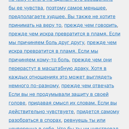
бы ее чувства
,
поэтому самое меньшее
,
предполагаете худшее. Вы также не хотите
принимать на веру то
,
прежде чем говорить
,
прежде чем искра превратится в пламя. Если
мы причиняем боль друг другу
,
прежде чем
искра превратится в пламя. Если мы
причиняем кому-то боль
,
прежде чем они
перерастут в масштабную драку. Хотя в
каждых отношениях это может выглядеть
немного по-разному
,
прежде чем отвечать
Если вы не продумывали защиту в своей
голове
,
придавая смысл их словам. Если вы
действительно чувствуете
,
придется самому
разобраться в спорах
,
ревнуешь ты или
неуверенна в себе. Что бы ты ни чувствовал
,