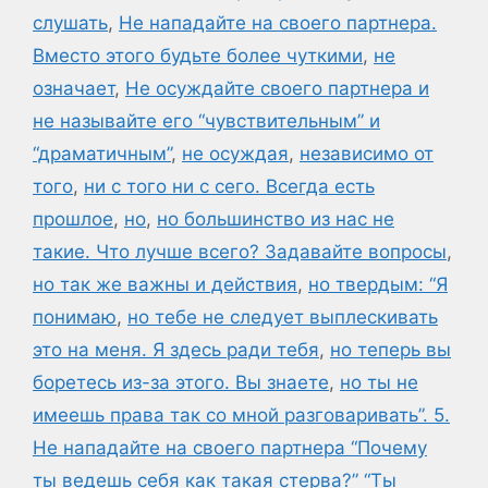
слушать
,
Не нападайте на своего партнера.
Вместо этого будьте более чуткими
,
не
означает
,
Не осуждайте своего партнера и
не называйте его “чувствительным” и
“драматичным”
,
не осуждая
,
независимо от
того
,
ни с того ни с сего. Всегда есть
прошлое
,
но
,
но большинство из нас не
такие. Что лучше всего? Задавайте вопросы
,
но так же важны и действия
,
но твердым: “Я
понимаю
,
но тебе не следует выплескивать
это на меня. Я здесь ради тебя
,
но теперь вы
боретесь из-за этого. Вы знаете
,
но ты не
имеешь права так со мной разговаривать”. 5.
Не нападайте на своего партнера “Почему
ты ведешь себя как такая стерва?” “Ты