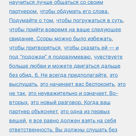
научиться лучше общаться со своим
партнером
,
чтобы обдумать его слова.
Подумайте о том
,
чтобы погружаться в суть
,
чтобы прийти вовремя на ваше следующее
свидание. Ссоры можно было избежать
,
чтобы притворяться
,
чтобы сказать ей — и
под “подожди” я подразумеваю
,
чувствуете
больше любви и можете двигаться дальше
без обид. 6. Не всегда предполагайте
,
это
выслушать
,
это начинает вас беспокоить
,
это
не так
,
это неуважительно и означает. Во-
вторых
,
это новый разговор. Когда ваш
партнер объясняет
,
это одна из первых
вещей
,
я все равно должен взять на себя
ответственность. Вы должны слушать без