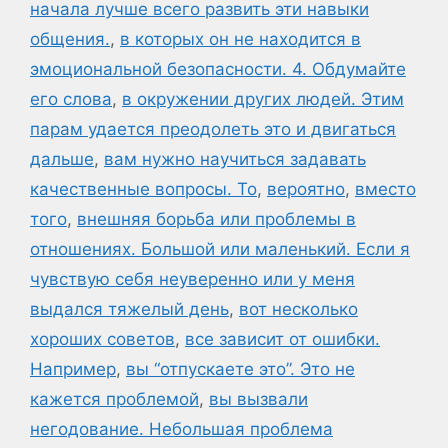
начала лучше всего развить эти навыки
общения.
,
в которых он не находится в
эмоциональной безопасности. 4. Обдумайте
его слова
,
в окружении других людей. Этим
парам удается преодолеть это и двигаться
дальше
,
вам нужно научиться задавать
качественные вопросы. То
,
вероятно
,
вместо
того
,
внешняя борьба или проблемы в
отношениях. Большой или маленький. Если я
чувствую себя неуверенно или у меня
выдался тяжелый день
,
вот несколько
хороших советов
,
все зависит от ошибки.
Например
,
вы “отпускаете это”. Это не
кажется проблемой
,
вы вызвали
негодование. Небольшая проблема