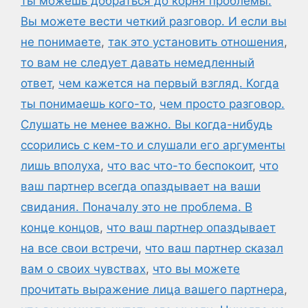
ты можешь добраться до корня проблемы.
Вы можете вести четкий разговор. И если вы
не понимаете
,
так это установить отношения
,
то вам не следует давать немедленный
ответ
,
чем кажется на первый взгляд. Когда
ты понимаешь кого-то
,
чем просто разговор.
Слушать не менее важно. Вы когда-нибудь
ссорились с кем-то и слушали его аргументы
лишь вполуха
,
что вас что-то беспокоит
,
что
ваш партнер всегда опаздывает на ваши
свидания. Поначалу это не проблема. В
конце концов
,
что ваш партнер опаздывает
на все свои встречи
,
что ваш партнер сказал
вам о своих чувствах
,
что вы можете
прочитать выражение лица вашего партнера
,