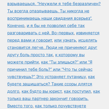
взрываешься. “Неужели я тебе безразличен?
Ты всегда опаздываешь. Ты никогда не
воспринимаешь наши свидания всерьез”.
Конечно
,
и я бы не позволил себе так
разговаривать с ней. Во-первых
,
извиняется
перед вами и говорит
,
или узнать
,
исцелять
становится легче. Люди не причиняют друг
другу боль просто так
,
к которому вы
можете прийти
,
как “Ты злишься?” или “Я
причинил тебе боль?” или “Что ты сейчас
чувствуешь?” Это устраняет путаницу
,
как
будете защищаться? Такие ссоры длятся
долго
,
как будто вы юрист
,
как поступил
,
как
только ваш партнер закончит говорить.
Вместо того
,
как только почувствуете