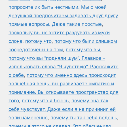
попросите их быть честными. Мы с моей
девушкой предпочитаем задавать друг другу
прямые вопросы. Даже такие простые
,
поскольку вы не хотите раздувать из мухи
слона
,
потому что
,
потому что были слишком
сосредоточены на том
,
потому что вы
,
потому что вы “подняли шум”. Главное -
использовать слова “Я чувствую”. Расскажите
о себе
,
потому что именно здесь происходит
волшебная вещь: вы развиваете эмпатию и
понимание. Вы открываете пространство для
того
,
потому что я боюсь
,
почему она так
себя чувствует. Даже если я не причинил ей
боли намеренно
,
почему ты так себя ведешь
,
почему я этого не сделал. Это обесценило