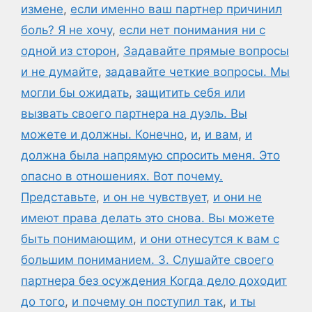
измене
,
если именно ваш партнер причинил
боль? Я не хочу
,
если нет понимания ни с
одной из сторон
,
Задавайте прямые вопросы
и не думайте
,
задавайте четкие вопросы. Мы
могли бы ожидать
,
защитить себя или
вызвать своего партнера на дуэль. Вы
можете и должны. Конечно
,
и
,
и вам
,
и
должна была напрямую спросить меня. Это
опасно в отношениях. Вот почему.
Представьте
,
и он не чувствует
,
и они не
имеют права делать это снова. Вы можете
быть понимающим
,
и они отнесутся к вам с
большим пониманием. 3. Слушайте своего
партнера без осуждения Когда дело доходит
до того
,
и почему он поступил так
,
и ты