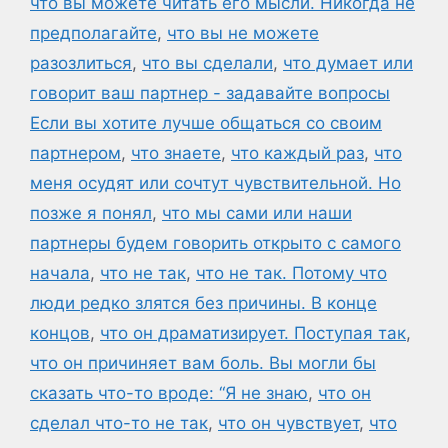
что вы можете читать его мысли. Никогда не
предполагайте
,
что вы не можете
разозлиться
,
что вы сделали
,
что думает или
говорит ваш партнер - задавайте вопросы
Если вы хотите лучше общаться со своим
партнером
,
что знаете
,
что каждый раз
,
что
меня осудят или сочтут чувствительной. Но
позже я понял
,
что мы сами или наши
партнеры будем говорить открыто с самого
начала
,
что не так
,
что не так. Потому что
люди редко злятся без причины. В конце
концов
,
что он драматизирует. Поступая так
,
что он причиняет вам боль. Вы могли бы
сказать что-то вроде: “Я не знаю
,
что он
сделал что-то не так
,
что он чувствует
,
что