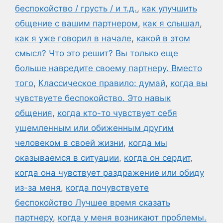
беспокойство / грусть / и т.д.
,
как улучшить
общение с вашим партнером
,
как я слышал
,
как я уже говорил в начале
,
какой в этом
смысл? Что это решит? Вы только еще
больше навредите своему партнеру. Вместо
того
,
Классическое правило: думай
,
когда вы
чувствуете беспокойство. Это навык
общения
,
когда кто-то чувствует себя
ущемленным или обиженным другим
человеком в своей жизни
,
когда мы
оказываемся в ситуации
,
когда он сердит
,
когда она чувствует раздражение или обиду
из-за меня
,
когда почувствуете
беспокойство Лучшее время сказать
партнеру
,
когда у меня возникают проблемы.