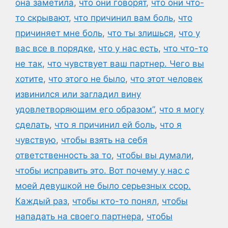
она заметила
,
что они говорят
,
что они что-
то скрывают
,
что причинил вам боль
,
что
причиняет мне боль
,
что ты злишься
,
что у
вас все в порядке
,
что у нас есть
,
что что-то
не так
,
что чувствует ваш партнер. Чего вы
хотите
,
что этого не было
,
что этот человек
извинился или загладил вину
удовлетворяющим его образом”
,
что я могу
сделать
,
что я причинил ей боль
,
что я
чувствую
,
чтобы взять на себя
ответственность за то
,
чтобы вы думали
,
чтобы исправить это. Вот почему у нас с
моей девушкой не было серьезных ссор.
Каждый раз
,
чтобы кто-то понял
,
чтобы
нападать на своего партнера
,
чтобы