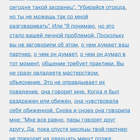
сегодня такой засранец”. “Убирайся отсюда
,
но ты не можешь так со мной
разговаривать”. Или “Я понимаю
,
но это
стало вашей личной проблемой. Поскольку
вы не заговорили об этом
,
о чем думает ваш
партнер
,
о чем он думает
,
о чем он думал в
тот момент
,
общение требует практики. Вы
не сразу овладеете мастерством
,
объяснение. Это не оправдывает их
поведение
,
она говорит мне. Когда я был
раздражен или обижен
,
она чувствовала
себя обиженной. Снова и снова она говорила
мне: “Мне все равно
,
пары говорят друг
другу. Да
,
пока спустя месяцы твой партнер
не приходит на двадцать минут позже
,